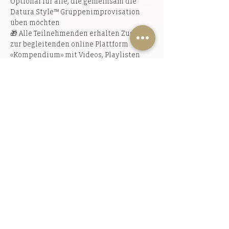
Optional für alle, die gemeinsam die 
Datura Style™ Gruppenimprovisation 
üben möchten
🎁 Alle Teilnehmenden erhalten Zugang 
zur begleitenden online Plattform 
«Kompendium» mit Videos, Playlisten 
und Wissenswertem für das persönliche 
Training
💡 Die Teilnehmenden sind herzlich 
eingeladen, das Training durch ihre 
Fragen, Wünsche, Interessen und Inputs 
mitzugestalten
🧐 Dieses Projekt richtet sich an alle 
TänzerInnen mit guten Vorkenntnissen 
im Orientalischen Tanz, FCBD® Style 
und/oder Tribal Fusion Bellydance, die 
gerne in einer motivierenden Gruppe 
arbeiten, mit Neugierde ihre 
Technikskills herausfordern, ihr eigenes 
Potential neu entdecken und sich von 
frischen Tanzkonzepten inspirieren 
lassen möchten. Ein Neueinstieg ist nur 