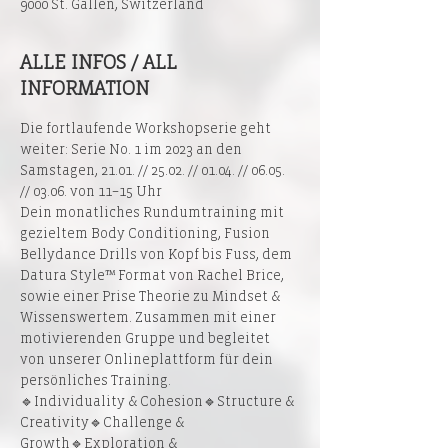
9000 St. Gallen, Switzerland
ALLE INFOS / ALL
INFORMATION
Die fortlaufende Workshopserie geht 
weiter: Serie No. 1 im 2023 an den 
Samstagen, 21.01. // 25.02. // 01.04. // 06.05. 
// 03.06. von 11–15 Uhr
Dein monatliches Rundumtraining mit 
gezieltem Body Conditioning, Fusion 
Bellydance Drills von Kopf bis Fuss, dem 
Datura Style™ Format von Rachel Brice, 
sowie einer Prise Theorie zu Mindset & 
Wissenswertem. Zusammen mit einer 
motivierenden Gruppe und begleitet 
von unserer Onlineplattform für dein 
persönliches Training.
🔹Individuality & Cohesion🔹Structure & 
Creativity🔹Challenge & 
Growth🔹Exploration & 