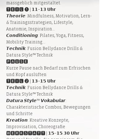
massgeblich mitgestaltet.
🆃🅴🅸🅻 ➊ | 𝟭𝟭–𝟭𝟯 𝗨𝗵𝗿
𝙏𝙝𝙚𝙤𝙧𝙞𝙚: Mindfulness, Motivation, Lern- 
& Trainingsstrategien, Lifestyle, 
Anatomie, Inspiration...
𝘾𝙤𝙣𝙙𝙞𝙩𝙞𝙤𝙣𝙞𝙣𝙜: Pilates, Yoga, Fitness, 
Mobility Training...
𝙏𝙚𝙘𝙝𝙣𝙞𝙠: Fusion Bellydance Drills & 
Datura Style™ Technik
🅿🅰🆄🆂🅴
Kurze Pause nach Bedarf zum Erfrischen 
und Kopf auslüften
🆃🅴🅸🅻 ➋ | 𝟭𝟯–𝟭𝟱 𝗨𝗵𝗿
𝙏𝙚𝙘𝙝𝙣𝙞𝙠: Fusion Bellydance Drills & 
Datura Style™ Technik
𝘿𝙖𝙩𝙪𝙧𝙖 𝙎𝙩𝙮𝙡𝙚™ 𝙑𝙤𝙠𝙖𝙗𝙪𝙡𝙖𝙧: 
Charakteristische Combos, Bewegungen 
und Schritte
𝙆𝙧𝙚𝙖𝙩𝙞𝙤𝙣: Kreative Konzepte, 
Improvisation, Choreografie
🆆🅴🆁🅺🆂🆃🅰🆃🆃 | 𝟭𝟱–𝟭𝟱.𝟯𝟬 𝗨𝗵𝗿