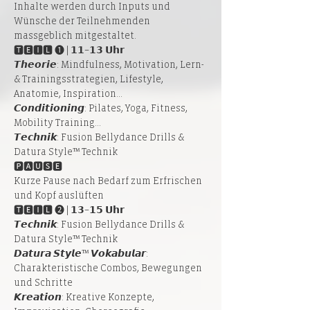
Inhalte werden durch Inputs und 
Wünsche der Teilnehmenden 
massgeblich mitgestaltet.
🆃🅴🅸🅻 ➊ | 𝟭𝟭–𝟭𝟯 𝗨𝗵𝗿
𝙏𝙝𝙚𝙤𝙧𝙞𝙚: Mindfulness, Motivation, Lern- 
& Trainingsstrategien, Lifestyle, 
Anatomie, Inspiration...
𝘾𝙤𝙣𝙙𝙞𝙩𝙞𝙤𝙣𝙞𝙣𝙜: Pilates, Yoga, Fitness, 
Mobility Training...
𝙏𝙚𝙘𝙝𝙣𝙞𝙠: Fusion Bellydance Drills & 
Datura Style™ Technik
🅿🅰🆄🆂🅴
Kurze Pause nach Bedarf zum Erfrischen 
und Kopf auslüften
🆃🅴🅸🅻 ➋ | 𝟭𝟯–𝟭𝟱 𝗨𝗵𝗿
𝙏𝙚𝙘𝙝𝙣𝙞𝙠: Fusion Bellydance Drills & 
Datura Style™ Technik
𝘿𝙖𝙩𝙪𝙧𝙖 𝙎𝙩𝙮𝙡𝙚™ 𝙑𝙤𝙠𝙖𝙗𝙪𝙡𝙖𝙧: 
Charakteristische Combos, Bewegungen 
und Schritte
𝙆𝙧𝙚𝙖𝙩𝙞𝙤𝙣: Kreative Konzepte, 