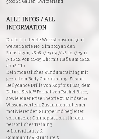
9000 St. Gallen, Switzerland
ALLE INFOS / ALL
INFORMATION
Die fortlaufende Workshopserie geht 
weiter: Serie No. 2 im 2023 an den 
Samstagen, 26.08. // 23.09. // 28.10. // 25.11. 
// 16.12. von 11–15 Uhr mit Hafla am 16.12. 
ab 18 Uhr
Dein monatliches Rundumtraining mit 
gezieltem Body Conditioning, Fusion 
Bellydance Drills von Kopf bis Fuss, dem 
Datura Style™ Format von Rachel Brice, 
sowie einer Prise Theorie zu Mindset & 
Wissenswertem. Zusammen mit einer 
motivierenden Gruppe und begleitet 
von unserer Onlineplattform für dein 
persönliches Training.
🔹Individuality & 
Community🔹Structure & 