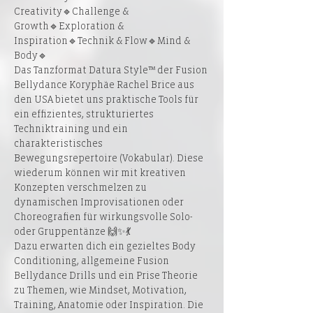
Creativity🔹Challenge & 
Growth🔹Exploration & 
Inspiration🔹Technik & Flow🔹Mind & 
Body🔹
Das Tanzformat Datura Style™ der Fusion 
Bellydance Koryphäe Rachel Brice aus 
den USA bietet uns praktische Tools für 
ein effizientes, strukturiertes 
Techniktraining und ein 
charakteristisches 
Bewegungsrepertoire (Vokabular). Diese 
wiederum können wir mit kreativen 
Konzepten verschmelzen zu 
dynamischen Improvisationen oder 
Choreografien für wirkungsvolle Solo- 
oder Gruppentänze 🙌✨💃
Dazu erwarten dich ein gezieltes Body 
Conditioning, allgemeine Fusion 
Bellydance Drills und ein Prise Theorie 
zu Themen, wie Mindset, Motivation, 
Training, Anatomie oder Inspiration. Die 