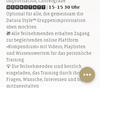
Improvisation, Choreografie
🆆🅴🆁🅺🆂🆃🅰🆃🆃 | 𝟭𝟱–𝟭𝟱.𝟯𝟬 𝗨𝗵𝗿
Optional für alle, die gemeinsam die 
Datura Style™ Gruppenimprovisation 
üben möchten
🎁 Alle Teilnehmenden erhalten Zugang 
zur begleitenden online Plattform 
«Kompendium» mit Videos, Playlisten 
und Wissenswertem für das persönliche 
Training
💡 Die Teilnehmenden sind herzlich 
eingeladen, das Training durch ihre 
Fragen, Wünsche, Interessen und Inputs 
mitzugestalten
🧐 Dieses Projekt richtet sich an alle 
TänzerInnen mit guten Vorkenntnissen 
im Orientalischen Tanz, FCBD® Style 
und/oder Tribal Fusion Bellydance, die 
gerne in einer motivierenden Gruppe 
arbeiten, mit Neugierde ihre 
Technikskills herausfordern, ihr eigenes 
Potential neu entdecken und sich von 