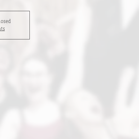
losed
nts