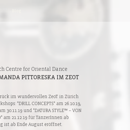
Blog
ch Centre for Oriental Dance
MANDA PITTORESKA IM ZEOT
urück im wundervollen ZeoT in Zürich
kshops: "DRILL CONCEPTS" am 26.10.19,
am 30.11.19 und "DATURA STYLE™ – VON
am 21.12.19 für TänzerInnen ab
g ist ab Ende August eröffnet.