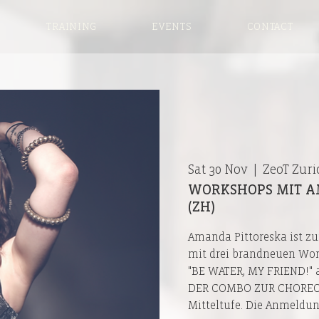
TRAINING
EVENTS
CONTACT
Sat 30 Nov
  |  
ZeoT Zuri
WORKSHOPS MIT A
(ZH)
Amanda Pittoreska ist z
mit drei brandneuen Wor
"BE WATER, MY FRIEND!" 
DER COMBO ZUR CHOREO" 
Mitteltufe. Die Anmeldun