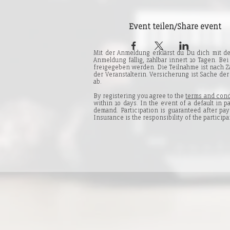
Event teilen/Share event
Mit der Anmeldung erklärst du Du dich mit 
Anmeldung fällig, zahlbar innert 10 Tagen. Be
freigegeben werden. Die Teilnahme ist nach Za
der Veranstalterin. Versicherung ist Sache d
ab.
By registering you agree to the
terms and cond
within 10 days. In the event of a default in 
demand. Participation is guaranteed after pay
Insurance is the responsibility of the participa