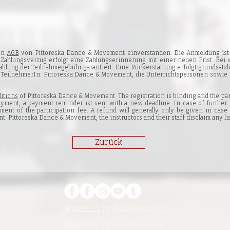
den
AGB
von Pittoreska Dance & Movement einverstanden. Die Anmeldung ist 
i Zahlungsverzug erfolgt eine Zahlungserinnerung mit einer neuen Frist. Bei
hlung der Teilnahmegebühr garantiert. Eine Rückerstattung erfolgt grundsätzli
er TeilnehmerIn. Pittoreska Dance & Movement, die Unterrichtspersonen sowie 
itions
of Pittoreska Dance & Movement. The registration is binding and the part
payment, a payment reminder ist sent with a new deadline. In case of further 
ment of the participation fee. A refund will generally only be given in case 
nt. Pittoreska Dance & Movement, the instructors and their staff disclaim any lia
Zurück
Impressum
|
AGB
|
Datenschutz
Pittoreska Dance & Movement