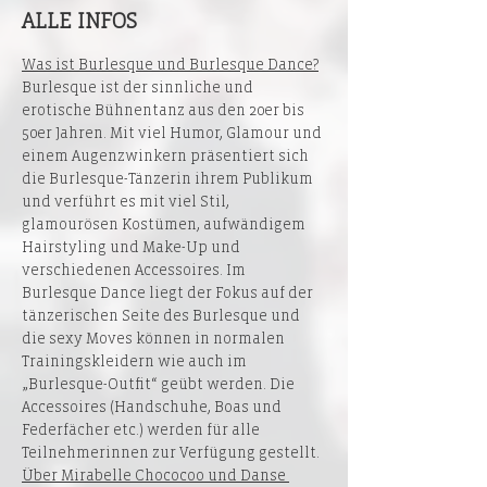
ALLE INFOS
Was ist Burlesque und Burlesque Dance?
Burlesque ist der sinnliche und 
erotische Bühnentanz aus den 20er bis 
50er Jahren. Mit viel Humor, Glamour und 
einem Augenzwinkern präsentiert sich 
die Burlesque-Tänzerin ihrem Publikum 
und verführt es mit viel Stil, 
glamourösen Kostümen, aufwändigem 
Hairstyling und Make-Up und 
verschiedenen Accessoires. Im 
Burlesque Dance liegt der Fokus auf der 
tänzerischen Seite des Burlesque und 
die sexy Moves können in normalen 
Trainingskleidern wie auch im 
„Burlesque-Outfit“ geübt werden. Die 
Accessoires (Handschuhe, Boas und 
Federfächer etc.) werden für alle 
Teilnehmerinnen zur Verfügung gestellt.
Über Mirabelle Chococoo und Danse 