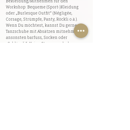
Bekleidung/Mitnehmen für den 
Workshop: Bequeme (Sport-)Kleidung 
oder „Burlesque Outfit“ (Négligée, 
Corsage, Strümpfe, Panty, Röckli o.ä.). 
Wenn Du möchtest, kannst Du gerne 
Tanzschuhe mit Absätzen mitnehmen, 
ansonsten barfuss, Socken oder 
„Schlärpli“. Keine Strassenschuhe.
Anmelden
Verkauf beendet
Tickettyp
Burlesque Dance
Mehr Infos
Preis
85,00 CHF