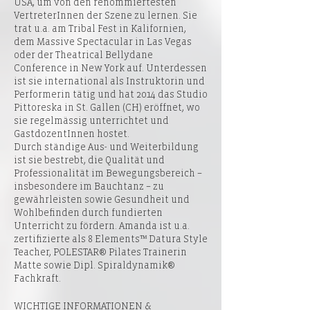
USA, um von den renommiertesten
VertreterInnen der Szene zu lernen. Sie
trat u.a. am Tribal Fest in Kalifornien,
dem Massive Spectacular in Las Vegas
oder der Theatrical Bellydane
Conference in New York auf. Unterdessen
ist sie international als Instruktorin und
Performerin tätig und hat 2014 das Studio
Pittoreska in St. Gallen (CH) eröffnet, wo
sie regelmässig unterrichtet und
GastdozentInnen hostet.
Durch ständige Aus- und Weiterbildung
ist sie bestrebt, die Qualität und
Professionalität im Bewegungsbereich –
insbesondere im Bauchtanz – zu
gewährleisten sowie Gesundheit und
Wohlbefinden durch fundierten
Unterricht zu fördern. Amanda ist u.a.
zertifizierte als 8 Elements™ Datura Style
Teacher, POLESTAR® Pilates Trainerin
Matte sowie Dipl. Spiraldynamik®
Fachkraft.
WICHTIGE INFORMATIONEN &