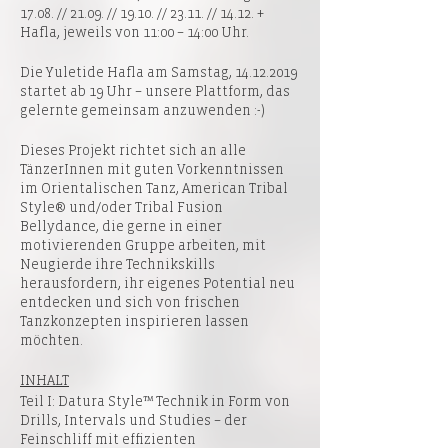
17.08. // 21.09. // 19.10. // 23.11. // 14.12. +
Hafla, jeweils von 11:00 – 14:00 Uhr.
Die Yuletide Hafla am Samstag, 14.12.2019
startet ab 19 Uhr – unsere Plattform, das
gelernte gemeinsam anzuwenden :-)
Dieses Projekt richtet sich an alle
TänzerInnen mit guten Vorkenntnissen
im Orientalischen Tanz, American Tribal
Style® und/oder Tribal Fusion
Bellydance, die gerne in einer
motivierenden Gruppe arbeiten, mit
Neugierde ihre Technikskills
herausfordern, ihr eigenes Potential neu
entdecken und sich von frischen
Tanzkonzepten inspirieren lassen
möchten.
INHALT
Teil I: Datura Style™ Technik in Form von
Drills, Intervals und Studies – der
Feinschliff mit effizienten