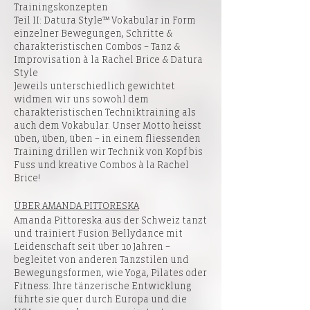
Trainingskonzepten
Teil II: Datura Style™ Vokabular in Form
einzelner Bewegungen, Schritte &
charakteristischen Combos – Tanz &
Improvisation à la Rachel Brice & Datura
Style
Jeweils unterschiedlich gewichtet
widmen wir uns sowohl dem
charakteristischen Techniktraining als
auch dem Vokabular. Unser Motto heisst
üben, üben, üben – in einem fliessenden
Training drillen wir Technik von Kopf bis
Fuss und kreative Combos à la Rachel
Brice!
ÜBER AMANDA PITTORESKA
Amanda Pittoreska aus der Schweiz tanzt
und trainiert Fusion Bellydance mit
Leidenschaft seit über 10 Jahren –
begleitet von anderen Tanzstilen und
Bewegungsformen, wie Yoga, Pilates oder
Fitness. Ihre tänzerische Entwicklung
führte sie quer durch Europa und die