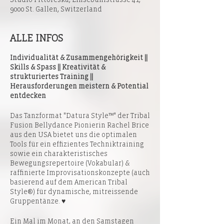
9000 St. Gallen, Switzerland
ALLE INFOS
Individualität & Zusammengehörigkeit ||
Skills & Spass || Kreativität &
strukturiertes Training ||
Herausforderungen meistern & Potential
entdecken
Das Tanzformat "Datura Style™" der Tribal
Fusion Bellydance Pionierin Rachel Brice
aus den USA bietet uns die optimalen
Tools für ein effizientes Techniktraining
sowie ein charakteristisches
Bewegungsrepertoire (Vokabular) &
raffinierte Improvisationskonzepte (auch
basierend auf dem American Tribal
Style®) für dynamische, mitreissende
Gruppentänze. ♥
Ein Mal im Monat, an den Samstagen