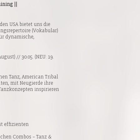
ining ||
den USA bietet uns die
ungsrepertoire (Vokabular)
für dynamische,
ugust) // 30.05. (NEU: 19.
chen Tanz, American Tribal
ten, mit Neugierde ihre
 Tanzkonzepten inspirieren
it effizienten
ischen Combos – Tanz &