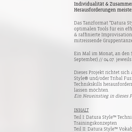
Individualität & Zusammenge
Herausforderungen meister
Das Tanzformat "Datura Sty
optimalen Tools für ein ef
& raffinierte Improvisatio
mitreissende Gruppentänze
Ein Mal im Monat, an den Sams
September) // 04.07. jeweils
Dieses Projekt richtet sic
Style® und/oder Tribal Fus
Technikskills herausforder
lassen möchten.
Ein Neueinstieg in dieses 
INHALT
Teil I: Datura Style™ Techni
Trainingskonzepten
Teil II: Datura Style™ Vok