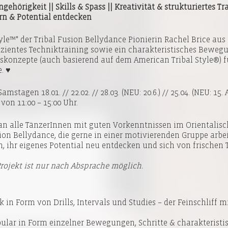
hörigkeit || Skills & Spass || Kreativität & strukturiertes Tra
n & Potential entdecken
le™" der Tribal Fusion Bellydance Pionierin Rachel Brice aus 
fizientes Techniktraining sowie ein charakteristisches Beweg
nskonzepte (auch basierend auf dem American Tribal Style®) 
. ♥
tagen 18.01. // 22.02. // 28.03. (NEU: 20.6.) // 25.04. (NEU: 15. A
 von 11:00 – 15:00 Uhr.
h an alle TänzerInnen mit guten Vorkenntnissen im Orientalis
ion Bellydance, die gerne in einer motivierenden Gruppe arbei
n, ihr eigenes Potential neu entdecken und sich von frischen
Projekt ist nur nach Absprache möglich.
k in Form von Drills, Intervals und Studies – der Feinschliff m
abular in Form einzelner Bewegungen, Schritte & charakterist