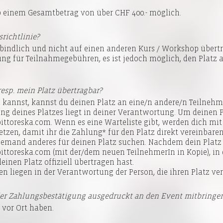
b einem Gesamtbetrag von über CHF 400.- möglich.
richtlinie?
indlich und nicht auf einen anderen Kurs / Workshop übertra
ng für Teilnahmegebühren, es ist jedoch möglich, den Platz 
esp. mein Platz übertragbar?
kannst, kannst du deinen Platz an eine/n andere/n Teilnehm
ng deines Platzes liegt in deiner Verantwortung. Um deinen P
pittoreska.com. Wenn es eine Warteliste gibt, werden dich mit
etzen, damit ihr die Zahlung* für den Platz direkt vereinbare
 jemand anderes für deinen Platz suchen. Nachdem dein Platz
pittoreska.com (mit der/dem neuen TeilnehmerIn in Kopie), in d
inen Platz offiziell übertragen hast.
n liegen in der Verantwortung der Person, die ihren Platz ver
der Zahlungsbestätigung ausgedruckt an den Event mitbringe
 vor Ort haben.