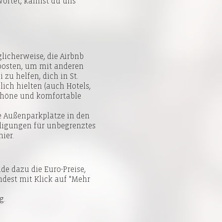
wortet, kannst du uns
glicherweise, die
Airbnb
posten, um mit anderen
u helfen, dich in St.
zlich hielten (auch Hotels,
 schöne und komfortable
ie Außenparkplätze in den
lligungen für unbegrenztes
hier
.
de dazu die Euro-Preise,
indest mit Klick auf "Mehr
g.