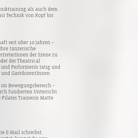
niktraining als auch dem
wir Technik von Kopf bis
ft seit über 10 Jahren –
Ihre tänzerische
rtreterInnen der Szene zu
oder der Theatrical
n und Performerin tätig und
tet und GastdozentInnen
ät im Bewegungsbereich –
ch fundierten Unterricht
 Pilates Trainerin Matte
e E-Mail schreibst.