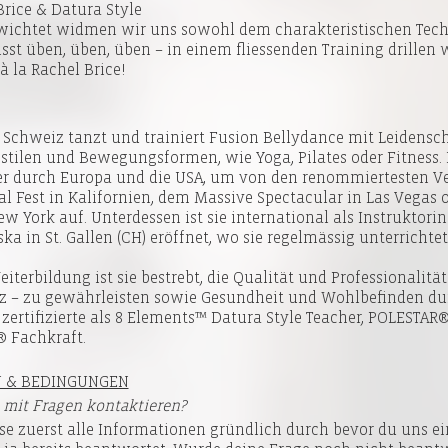
Brice & Datura Style
ewichtet widmen wir uns sowohl dem charakteristischen Tech
sst üben, üben, üben – in einem fliessenden Training drillen 
 la Rachel Brice!
Schweiz tanzt und trainiert Fusion Bellydance mit Leidenscha
stilen und Bewegungsformen, wie Yoga, Pilates oder Fitness. 
er durch Europa und die USA, um von den renommiertesten Ve
ibal Fest in Kalifornien, dem Massive Spectacular in Las Vegas 
w York auf. Unterdessen ist sie international als Instruktori
ska in St. Gallen (CH) eröffnet, wo sie regelmässig unterrich
iterbildung ist sie bestrebt, die Qualität und Professionalit
 – zu gewährleisten sowie Gesundheit und Wohlbefinden dur
 zertifizierte als 8 Elements™ Datura Style Teacher, POLESTAR®
® Fachkraft.
N & BEDINGUNGEN
 mit Fragen kontaktieren?
ese zuerst alle Informationen gründlich durch bevor du uns ein