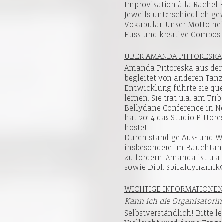
Improvisation à la Rachel 
Jeweils unterschiedlich g
Vokabular. Unser Motto hei
Fuss und kreative Combos à
ÜBER AMANDA PITTORESKA
Amanda Pittoreska aus der 
begleitet von anderen Tanz
Entwicklung führte sie qu
lernen. Sie trat u.a. am Tr
Bellydane Conference in Ne
hat 2014 das Studio Pittore
hostet.
Durch ständige Aus- und We
insbesondere im Bauchtanz
zu fördern. Amanda ist u.a.
sowie Dipl. Spiraldynamik
WICHTIGE INFORMATIONE
Kann ich die Organisatorin
Selbstverständlich! Bitte l