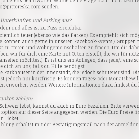
e ja bereits beantwortet. Wurde deine Frage noch nicht beant
nfo@pittoreska.com senden.
it Unterkünften und Parking aus?
lein und alles ist zu Fuss erreichbar.
 ziemlich teuer (ebenso wie das Parken). Es empfiehlt sich mö
ie können auch gerne in unseren Facebook-Events / Gruppen 
 zu treten und Wohngemeinschaften zu finden. Um dir dabei z
ben wir für dich eine
Karte
mit Orten erstellt, die wir für nüt
 ansehen möchtest). Es ist uns ein Anliegen, dass jede/r eine
 dich an uns, falls du Hilfe benötigst.
 Parkhäuser in der Innenstadt, die jedoch sehr teuer sind. D
ist jedoch nur kurzfristig. Es können Tages- oder Monatsbewi
en erworben werden. Weitere Informationen dazu findest du
ranken zahlen?
Schweiz lebst, kannst du auch in Euro bezahlen. Bitte verwen
etoption auf dieser Seite angegeben werden. Die Euro-Preise f
n Ticket.
ahlung erhältst mit der Bestätigungsmail nach der Anmeldun