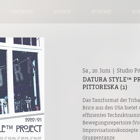
TRAINING
EVENTS
KONTAKT
KO
Sa., 20. Juni
  |  
Studio Pi
DATURA STYLE™ PR
PITTORESKA (1)
Das Tanzformat der Triba
Brice aus den USA bietet 
effizientes Techniktraini
Bewegungsrepertoire (Vok
Improvisationskonzepte 
Gruppentänze.