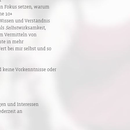
den Fokus setzen, warum 
ne 10+ 
 Wissen und Verständnis 
ls 
Selbst
wirksamkeit, 
m Vermitteln von 
te in mehr 
rt bei mir selbst und so 
d keine Vorkenntnisse oder 
gen und Interessen 
derzeit an 