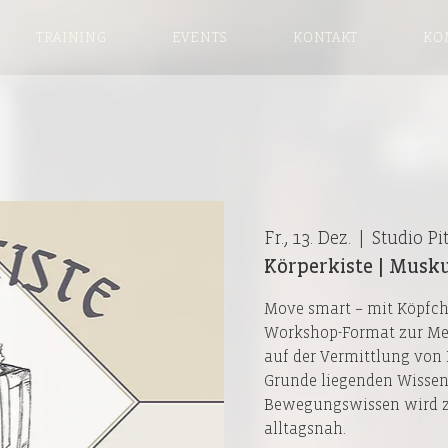
TRAINING
EVENTS
KONTAKT
KO
Fr., 13. Dez.
  |  
Studio Pi
Körperkiste | Musk
Move smart – mit Köpfch
Workshop-Format zur Met
auf der Vermittlung von
Grunde liegenden Wissen
Bewegungswissen wird zu
alltagsnah.