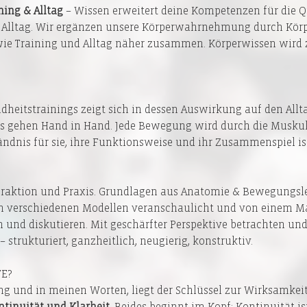
ing & Alltag 
– Wissen erweitert deine Kompetenzen für die Qu
 Alltag. Wir ergänzen unsere Körperwahrnehmung durch Körp
wie Training und Alltag näher zusammen. Körperwissen wird z
heitstrainings zeigt sich in dessen Auswirkung auf den Allt
gehen Hand in Hand. Jede Bewegung wird durch die Muskula
dnis für sie, ihre Funktionsweise und ihr Zusammenspiel ist 
teraktion und Praxis. Grundlagen aus Anatomie & Bewegungsl
an verschiedenen Modellen veranschaulicht und von einem Ma
n und diskutieren. Mit geschärfter Perspektive betrachten und
trukturiert, ganzheitlich, neugierig, konstruktiv.
E?
g und in meinen Worten, liegt der Schlüssel zur Wirksamkeit 
ntinuität und Klarheit
. Beides beginnt im Kopf: Kontinuität is