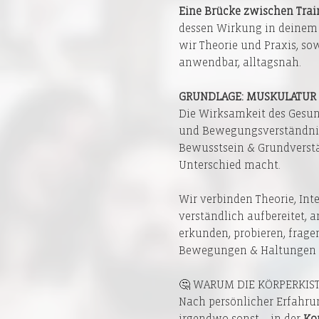
Eine Brücke zwischen Train
dessen Wirkung in deinem
wir Theorie und Praxis, so
anwendbar, alltagsnah.
GRUNDLAGE: MUSKULATUR
Die Wirksamkeit des Gesund
und Bewegungsverständnis 
Bewusstsein & Grundverstän
Unterschied macht.
Wir verbinden Theorie, In
verständlich aufbereitet, 
erkunden, probieren, frage
Bewegungen & Haltungen – s
🤔 WARUM DIE KÖRPERKIST
Nach persönlicher Erfahrun
irgendwo sonst – in der 
Ko