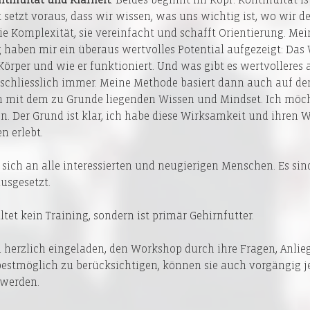
t setzt voraus, dass wir wissen, was uns wichtig ist, wo wir 
die Komplexität, sie vereinfacht und schafft Orientierung. Mei
 haben mir ein überaus wertvolles Potential aufgezeigt: Das
rper und wie er funktioniert. Und was gibt es wertvolleres a
 schliesslich immer. Meine Methode basiert dann auch auf de
 mit dem zu Grunde liegenden Wissen und Mindset. Ich möch
. Der Grund ist klar, ich habe diese Wirksamkeit und ihren We
n erlebt.
 sich an alle interessierten und neugierigen Menschen. Es sin
usgesetzt. 
tet kein Training, sondern ist primär Gehirnfutter.
 herzlich eingeladen, den Workshop durch ihre Fragen, Anlie
estmöglich zu berücksichtigen, können sie auch vorgängig je
 werden.