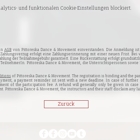
lytics- und funktionalen Cookie-Einstellungen blockiert.
den
AGB
von Pittoreska Dance & Movement einverstanden. Die Anmeldung ist 
i Zahlungsverzug erfolgt eine Zahlungserinnerung mit einer neuen Frist. Bei
hlung der Teilnahmegebühr garantiert. Eine Rückerstattung erfolgt grundsätzli
er TeilnehmerIn. Pittoreska Dance & Movement, die Unterrichtspersonen sowie 
itions
of Pittoreska Dance & Movement. The registration is binding and the part
payment, a payment reminder ist sent with a new deadline. In case of further 
ment of the participation fee. A refund will generally only be given in case 
nt. Pittoreska Dance & Movement, the instructors and their staff disclaim any lia
Zurück